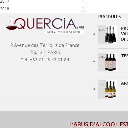
2017
1
2018
1
PRODUITS
PR
VA
DI
2 Avenue des Terroirs de France
75012 | PARIS
TE
Tél : +33 01 43 43 01 84
AR
L’ABUS D'ALCOOL E