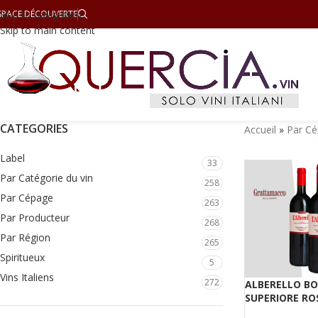
SPACE DÉCOUVERTE
Skip to navigation
Skip to main content
CATEGORIES
Accueil
»
Par C
Label
33
Par Catégorie du vin
258
Par Cépage
263
Par Producteur
268
Par Région
265
Spiritueux
5
Vins Italiens
272
ALBERELLO BO
SUPERIORE RO