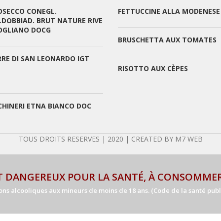
OSECCO CONEGL.
FETTUCCINE ALLA MODENESE
LDOBBIAD. BRUT NATURE RIVE
 OGLIANO DOCG
BRUSCHETTA AUX TOMATES
RRE DI SAN LEONARDO IGT
RISOTTO AUX CÈPES
CHINERI ETNA BIANCO DOC
TOUS DROITS RESERVES | 2020 | CREATED BY M7 WEB
ST DANGEREUX POUR LA SANTÉ, À CONSOMME
ns alcooliques aux mineurs de moins de 18 ans. (Code de la santé publiqu