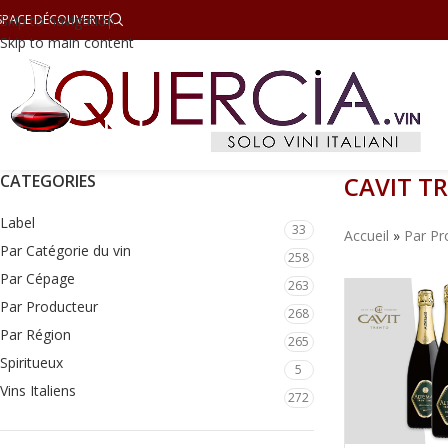
SPACE DÉCOUVERTE
Skip to navigation
Skip to main content
CATEGORIES
CAVIT TR
Label
33
Accueil
»
Par Pr
Par Catégorie du vin
258
Par Cépage
263
Par Producteur
268
Par Région
265
Spiritueux
5
Vins Italiens
272