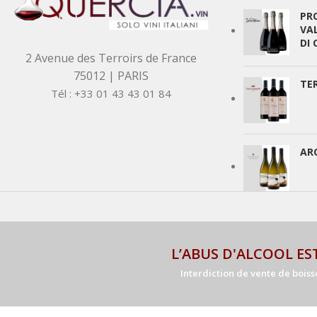
PR
VA
DI
2 Avenue des Terroirs de France
75012 | PARIS
TE
Tél : +33 01 43 43 01 84
AR
L’ABUS D'ALCOOL E
Interdiction de vente de boisso