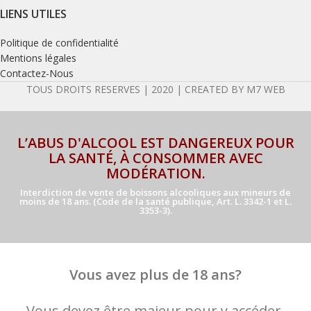
LIENS UTILES
Politique de confidentialité
Mentions légales
Contactez-Nous
TOUS DROITS RESERVES | 2020 | CREATED BY M7 WEB
L’ABUS D'ALCOOL EST DANGEREUX POUR
LA SANTÉ, À CONSOMMER AVEC
MODÉRATION.
Interdiction de vente de boissons alcooliques aux mineurs de
moins de 18 ans. (Code de la santé publique, Art. L. 3342-1 et L.
3353-3).
Vous avez plus de 18 ans?
Vous devez être majeur pour y accéder.