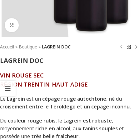
Click to enlarge
Accueil
»
Boutique
»
LAGREIN DOC
LAGREIN DOC
VIN ROUGE SEC
RÉGION TRENTIN-HAUT-ADIGE
Le
Lagrein
est un
cépage rouge autochtone
, né du
croisement entre le Teroldego et un cépage inconnu.
De
couleur rouge rubis
, le
Lagrein est robuste
,
moyennement
riche en alcool
, aux
tanins souples
et
possède une
très belle fraîcheur.