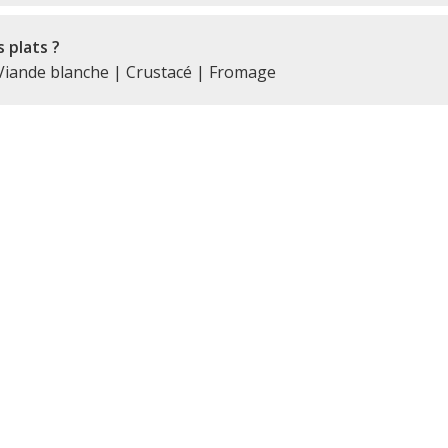
 plats ?
iande blanche | Crustacé | Fromage