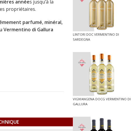
emières année
s jusqu’à la
es propriétaires.
xtrêmement parfumé, minéral,
du Vermentino di Gallura
LINTORI DOC VERMENTINO DI
SARDEGNA
VIGN’ANGENA DOCG VERMENTINO DI
GALLURA
ECHNIQUE